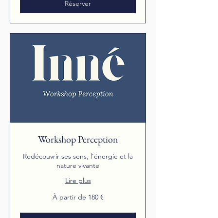
Réserver
Workshop Perception
Redécouvrir ses sens, l’énergie et la
nature vivante
Lire plus
À
À partir de 180 €
partir
de
180
euros