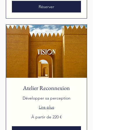
euros
Réserver
Atelier Reconnexion
Développer sa perception
Lire plus
À
À partir de 220 €
partir
de
220
euros