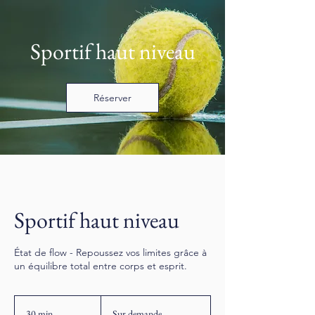
Sportif haut niveau
Réserver
Sportif haut niveau
État de flow - Repoussez vos limites grâce à
un équilibre total entre corps et esprit.
Sur
demande
30 min
3
Sur demande