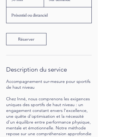
0
m
Présentiel ou distanciel
i
n
Réserver
Description du service
Accompagnement sur-mesure pour sportifs
de haut niveau
Chez Inné, nous comprenons les exigences
uniques des sportifs de haut niveau : un
engagement constant envers l’excellence,
une quête d’optimisation et la nécessité
d’un équilibre entre performance physique,
mentale et émotionnelle. Notre méthode
repose sur une compréhension approfondie