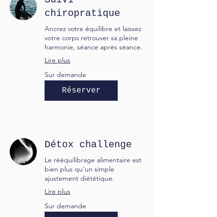
chiropratique
Ancrez votre équilibre et laissez
votre corps retrouver sa pleine
harmonie, séance après séance.
Lire plus
Sur
Sur demande
demande
Réserver
Découvrir les formules
Détox challenge
Le rééquilibrage alimentaire est
bien plus qu'un simple
ajustement diététique.
Lire plus
Sur
Sur demande
demande