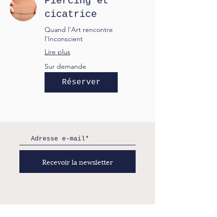
Piercing et
cicatrice
Quand l'Art rencontre
l'Inconscient
Lire plus
Sur
Sur demande
demande
Réserver
Recevoir la newsletter