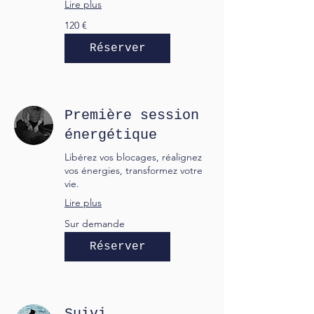
Lire plus
120
120 €
euros
Réserver
Première session
énergétique
Libérez vos blocages, réalignez
vos énergies, transformez votre
vie.
Lire plus
Sur
Sur demande
demande
Réserver
Suivi