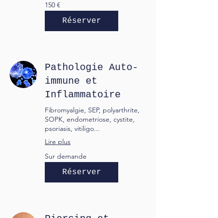
150
150 €
euros
Réserver
Pathologie Auto-
immune et
Inflammatoire
Fibromyalgie, SEP, polyarthrite,
SOPK, endometriose, cystite,
psoriasis, vitiligo...
Lire plus
Sur
Sur demande
demande
Réserver