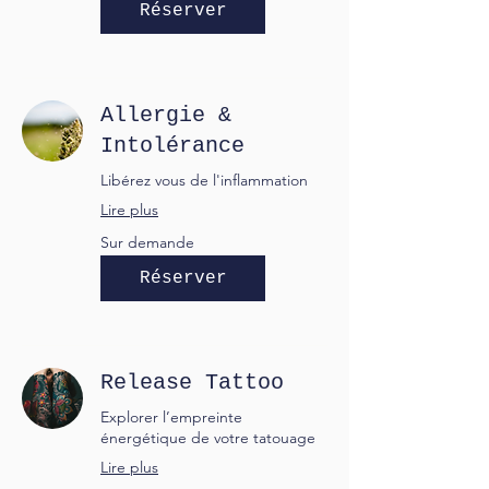
Réserver
Allergie &
Intolérance
Libérez vous de l'inflammation
Lire plus
Sur
Sur demande
demande
Réserver
Release Tattoo
Explorer l’empreinte
énergétique de votre tatouage
Lire plus