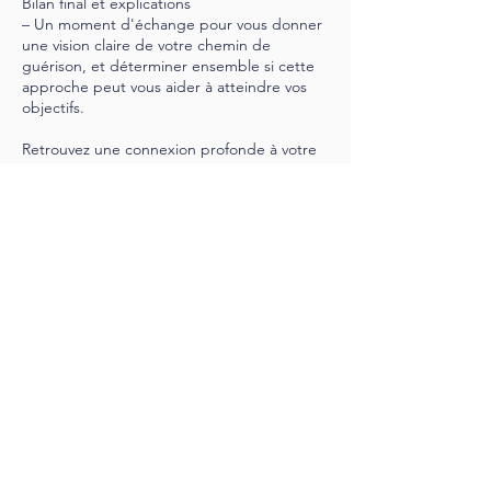
Bilan final et explications
– Un moment d'échange pour vous donner
une vision claire de votre chemin de
guérison, et déterminer ensemble si cette
approche peut vous aider à atteindre vos
objectifs.
Retrouvez une connexion profonde à votre
corps, vos émotions et vos ressentis. Cette
première visite vous offre un réalignement
total pour vous libérer de vos mécanismes
de défense et renouer avec votre état
naturel d’harmonie.
Réserver
Coordonnées
Inné Marseille