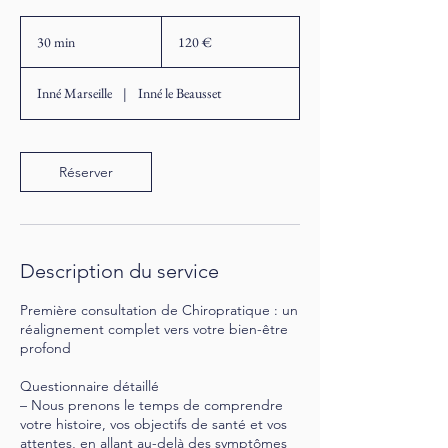
120
euros
30 min
3
120 €
0
m
Inné Marseille
|
Inné le Beausset
i
n
Réserver
Description du service
Première consultation de Chiropratique : un
réalignement complet vers votre bien-être
profond
Questionnaire détaillé
– Nous prenons le temps de comprendre
votre histoire, vos objectifs de santé et vos
attentes, en allant au-delà des symptômes