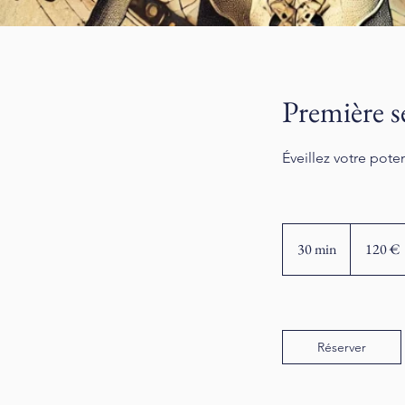
Première s
Éveillez votre pote
120
euros
30 min
3
120 €
0
m
i
n
Réserver