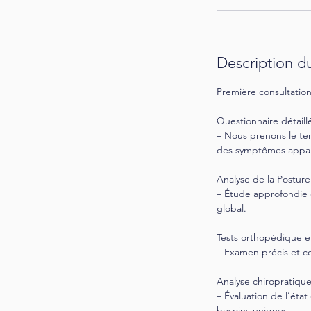
Description du
Première consultatio
Questionnaire détaill
– Nous prenons le tem
des symptômes appar
Analyse de la Posture
– Étude approfondie d
global.
Tests orthopédique e
– Examen précis et c
Analyse chiropratiqu
– Évaluation de l’éta
besoins uniques.