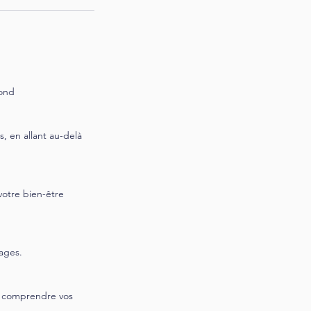
fond
, en allant au-delà
votre bien-être
ages.
ux comprendre vos