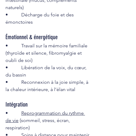
intestinale (mucus, compléments 
naturels)
•           Décharge du foie et des 
émonctoires
Émotionnel & énergétique
•           Travail sur la mémoire familiale 
(thyroïde et silence, fibromyalgie et 
oubli de soi)
•           Libération de la voix, du cœur, 
du bassin
•           Reconnexion à la joie simple, à 
la chaleur intérieure, à l’élan vital
Intégration
•           
Reprogrammation du rythme 
de vie
 (sommeil, stress, écran, 
respiration)
•           
Soins à distance
 pour maintenir 