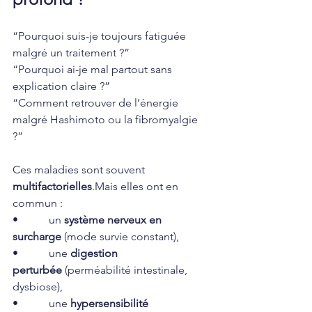
“Pourquoi suis-je toujours fatiguée 
malgré un traitement ?”
“Pourquoi ai-je mal partout sans 
explication claire ?”
“Comment retrouver de l’énergie 
malgré Hashimoto ou la fibromyalgie 
?”
Ces maladies sont souvent 
multifactorielles
.Mais elles ont en 
commun :
•           un 
système nerveux en 
surcharge
 (mode survie constant),
•           une 
digestion 
perturbée
 (perméabilité intestinale, 
dysbiose),
•           une 
hypersensibilité 