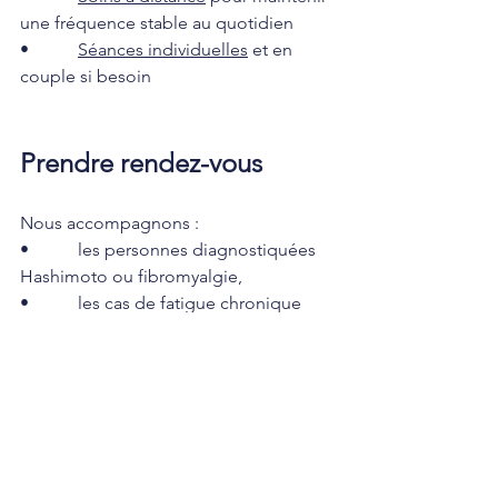
une fréquence stable au quotidien
•           
Séances individuelles
 et en 
couple si besoin
Prendre rendez-vous
Nous accompagnons :
•           les personnes diagnostiquées 
Hashimoto ou fibromyalgie,
•           les cas de fatigue chronique 
inexpliquée,
•           les douleurs diffuses et les 
inflammations silencieuses,
•           les parcours d’errance médicale,
•           les femmes prêtes à reprendre 
leur place, leur voix, leur énergie.