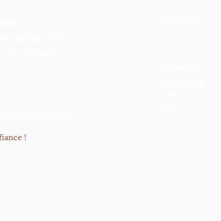
À propos
nous.
t actualités d'Inné
 avec plus de
Philosophie
Nous écrire
FAQ
CGV
iance !