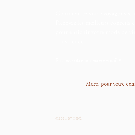
Commencez votre voyage avec 
Recevez les meilleurs conseils e
pour enrichir votre mode de vie
conscience.
Entrez votre adresse e-mail
Merci pour votre conf
©2024 BY INNÉ